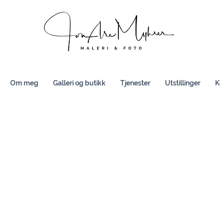
Om meg
Galleri og butikk
Tjenester
Utstillinger
K