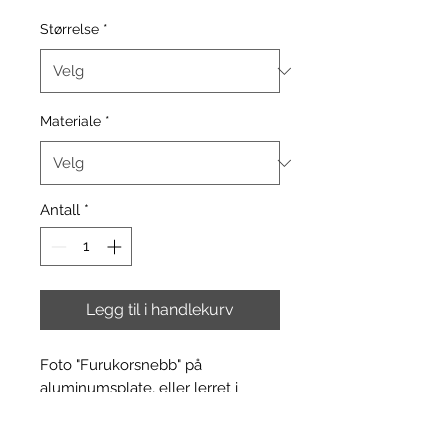
Størrelse
*
Materiale
*
Antall
*
Legg til i handlekurv
Foto "Furukorsnebb" på
aluminumsplate, eller lerret i
størrelse 30x45cm til 60x90cm.
Signert og i opplag på 30stk.